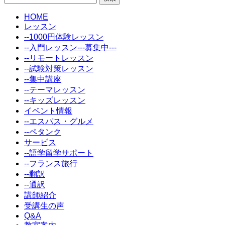
索:
HOME
レッスン
--1000円体験レッスン
--入門レッスン---募集中---
--リモートレッスン
--試験対策レッスン
--集中講座
--テーマレッスン
--キッズレッスン
イベント情報
--エスパス・グルメ
--ペタンク
サービス
--語学留学サポート
--フランス旅行
--翻訳
--通訳
講師紹介
受講生の声
Q&A