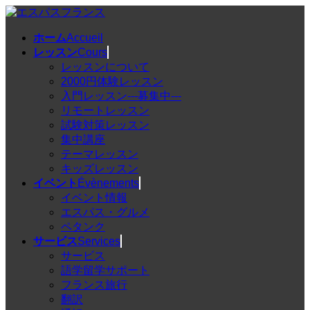
コ
ナ
ン
ビ
ホーム
Accueil
テ
ゲ
レッスン
Cours
ン
ー
レッスンについて
ツ
シ
2000円体験レッスン
へ
ョ
入門レッスン---募集中---
ス
ン
リモートレッスン
キ
に
試験対策レッスン
ッ
移
集中講座
プ
動
テーマレッスン
キッズレッスン
イベント
Évènements
イベント情報
エスパス・グルメ
ペタンク
サービス
Services
サービス
語学留学サポート
フランス旅行
翻訳