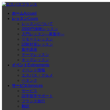
コ
ナ
ン
ビ
ホーム
Accueil
テ
ゲ
レッスン
Cours
ン
ー
レッスンについて
ツ
シ
2000円体験レッスン
へ
ョ
入門レッスン---募集中---
ス
ン
リモートレッスン
キ
に
試験対策レッスン
ッ
移
集中講座
プ
動
テーマレッスン
キッズレッスン
イベント
Évènements
イベント情報
エスパス・グルメ
ペタンク
サービス
Services
サービス
語学留学サポート
フランス旅行
翻訳