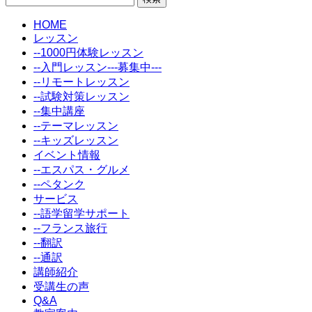
索:
HOME
レッスン
--1000円体験レッスン
--入門レッスン---募集中---
--リモートレッスン
--試験対策レッスン
--集中講座
--テーマレッスン
--キッズレッスン
イベント情報
--エスパス・グルメ
--ペタンク
サービス
--語学留学サポート
--フランス旅行
--翻訳
--通訳
講師紹介
受講生の声
Q&A