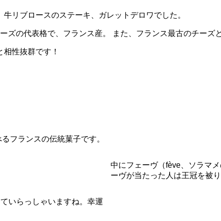
、牛リブロースのステーキ、ガレットデロワでした。
るブルーチーズの代表格で、フランス産。 また、フランス最古のチー
と相性抜群です！
日に食べるフランスの伝統菓子です。
中にフェーヴ（fève、ソラ
ーヴが当たった人は王冠を被り
っていらっしゃいますね。幸運