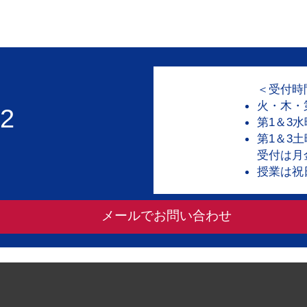
＜受付時
火・木・第2
02
第1＆3水曜
第1＆3土曜
受付は月
授業は祝
メールでお問い合わせ