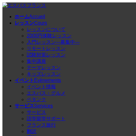
コ
ナ
ン
ビ
ホーム
Accueil
テ
ゲ
レッスン
Cours
ン
ー
レッスンについて
ツ
シ
2000円体験レッスン
へ
ョ
入門レッスン---募集中---
ス
ン
リモートレッスン
キ
に
試験対策レッスン
ッ
移
集中講座
プ
動
テーマレッスン
キッズレッスン
イベント
Évènements
イベント情報
エスパス・グルメ
ペタンク
サービス
Services
サービス
語学留学サポート
フランス旅行
翻訳