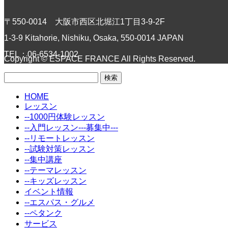
〒550-0014 大阪市西区北堀江1丁目3-9-2F
1-3-9 Kitahorie, Nishiku, Osaka, 550-0014 JAPAN
TEL：06-6534-1002
Copyright © ESPACE FRANCE All Rights Reserved.
検
索:
HOME
レッスン
--1000円体験レッスン
--入門レッスン---募集中---
--リモートレッスン
--試験対策レッスン
--集中講座
--テーマレッスン
--キッズレッスン
イベント情報
--エスパス・グルメ
--ペタンク
サービス