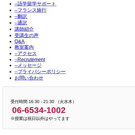
--語学留学サポート
--フランス旅行
--翻訳
--通訳
講師紹介
受講生の声
Q&A
教室案内
--アクセス
--Recrutement
--メッセージ
--プライバシーポリシー
お問い合わせ
受付時間 16:30 - 21:30 （火水木）
06-6534-1002
※授業は祝日以外はやってます