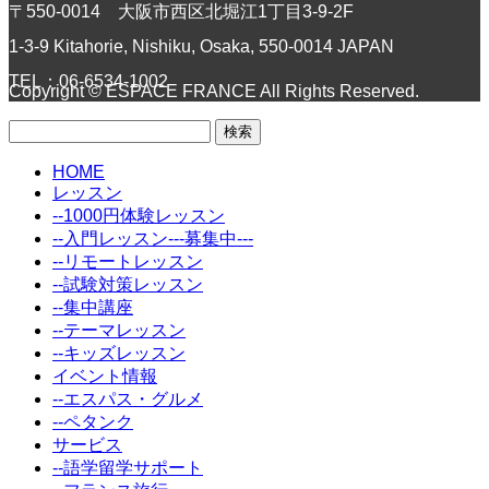
〒550-0014 大阪市西区北堀江1丁目3-9-2F
1-3-9 Kitahorie, Nishiku, Osaka, 550-0014 JAPAN
TEL：06-6534-1002
Copyright © ESPACE FRANCE All Rights Reserved.
検
索:
HOME
レッスン
--1000円体験レッスン
--入門レッスン---募集中---
--リモートレッスン
--試験対策レッスン
--集中講座
--テーマレッスン
--キッズレッスン
イベント情報
--エスパス・グルメ
--ペタンク
サービス
--語学留学サポート