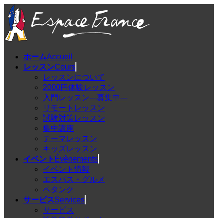
コ
ナ
ン
ビ
テ
ゲ
ン
ー
ツ
シ
ホーム
Accueil
へ
ョ
レッスン
Cours
ス
ン
レッスンについて
キ
に
2000円体験レッスン
ッ
移
入門レッスン---募集中---
プ
動
リモートレッスン
試験対策レッスン
集中講座
テーマレッスン
キッズレッスン
イベント
Évènements
イベント情報
エスパス・グルメ
ペタンク
サービス
Services
サービス