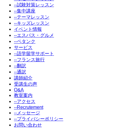
--試験対策レッスン
--集中講座
--テーマレッスン
--キッズレッスン
イベント情報
--エスパス・グルメ
--ペタンク
サービス
--語学留学サポート
--フランス旅行
--翻訳
--通訳
講師紹介
受講生の声
Q&A
教室案内
--アクセス
--Recrutement
--メッセージ
--プライバシーポリシー
お問い合わせ