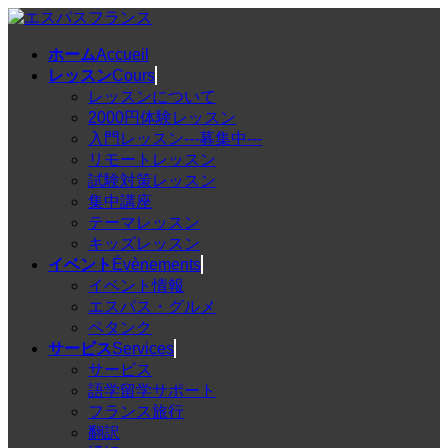
コ
ナ
ン
ビ
ホーム
Accueil
テ
ゲ
レッスン
Cours
ン
ー
レッスンについて
ツ
シ
2000円体験レッスン
へ
ョ
入門レッスン---募集中---
ス
ン
リモートレッスン
キ
に
試験対策レッスン
ッ
移
集中講座
プ
動
テーマレッスン
キッズレッスン
イベント
Évènements
イベント情報
エスパス・グルメ
ペタンク
サービス
Services
サービス
語学留学サポート
フランス旅行
翻訳