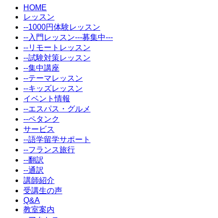
HOME
レッスン
--1000円体験レッスン
--入門レッスン---募集中---
--リモートレッスン
--試験対策レッスン
--集中講座
--テーマレッスン
--キッズレッスン
イベント情報
--エスパス・グルメ
--ペタンク
サービス
--語学留学サポート
--フランス旅行
--翻訳
--通訳
講師紹介
受講生の声
Q&A
教室案内