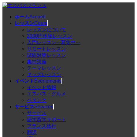
コ
ナ
ン
ビ
ホーム
Accueil
テ
ゲ
レッスン
Cours
ン
ー
レッスンについて
ツ
シ
2000円体験レッスン
へ
ョ
入門レッスン---募集中---
ス
ン
リモートレッスン
キ
に
試験対策レッスン
ッ
移
集中講座
プ
動
テーマレッスン
キッズレッスン
イベント
Évènements
イベント情報
エスパス・グルメ
ペタンク
サービス
Services
サービス
語学留学サポート
フランス旅行
翻訳